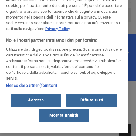
cookie, per il trattamento dei dati personali. È possibile accettare
o gestire le proprie scelte facendo clic di seguito o in qualsiasi
momento nella pagina dell'informativa sulla privacy. Queste
scelte verranno segnalate ai nostri partner e non influenzeranno i
dati sulla navigazione.
Privacy Policy
Noi e i nostri partner trattiamo i dati per fornire:
© COPYRIGHT 2018 - La Provincia di Como Editoriale S.p.a.
Utilizzare dati di geolocalizzazione precisi. Scansione attiva delle
P.IVA 00190490136 - E' vietata la riproduzione anche parziale
caratteristiche del dispositivo ai fini dell’identificazione.
Iscritta al Registro Imprese di Como al n. 10410 | Capitale
Archiviare informazioni su dispositivo e/o accedervi. Pubblicità e
contenuti personalizzati, valutazione dei contenuti e
Sociale Euro 1.884.300 i.v.
dell’efficacia della pubblicità, ricerche sul pubblico, sviluppo di
servizi.
Elenco dei partner (fornitori)
Accetto
Rifiuta tutti
Mostra finalità